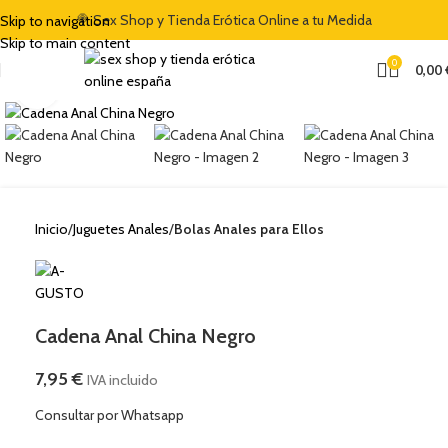
🍭 Sex Shop y Tienda Erótica Online a tu Medida
Skip to navigation
Skip to main content
0
0,00
Clic para ampliar
Inicio
Juguetes Anales
Bolas Anales para Ellos
Cadena Anal China Negro
7,95
€
IVA incluido
Consultar por Whatsapp