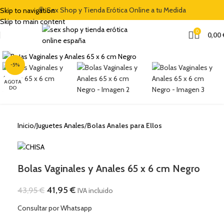
🍭 Sex Shop y Tienda Erótica Online a tu Medida
Skip to navigation
Skip to main content
0
0,00
Clic para ampliar
-5%
AGOTA
DO
Inicio
Juguetes Anales
Bolas Anales para Ellos
Bolas Vaginales y Anales 65 x 6 cm Negro
41,95
€
43,95
€
IVA incluido
Consultar por Whatsapp