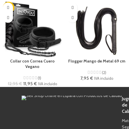
-8%
Collar con Correa Cuero
Flogger Mango de Metal 69 cm
Vegano
(2)
(1)
7,95
€
IVA incluido
12,95
€
11,95
€
IVA incluido
Jug
de
Cal
Mat
Seg