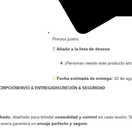
Precios justos
Añadir a la lista de deseos
4
¡Personas viendo este producto aho
Fecha estimada de entrega:
10 de ago
CRIPCIÓN
ENVÍO & ENTREGA
DISCRECIÓN & SEGURIDAD
chado
, diseñado para brindar
comodidad y control
en cada sesión. S
trasera garantiza un
encaje perfecto y seguro
.