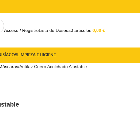
Acceso / Registro
Lista de Deseos
0
artículos
0,00
€
DISÍACOS
LIMPIEZA E HIGIENE
 Máscaras
Antifaz Cuero Acolchado Ajustable
ustable