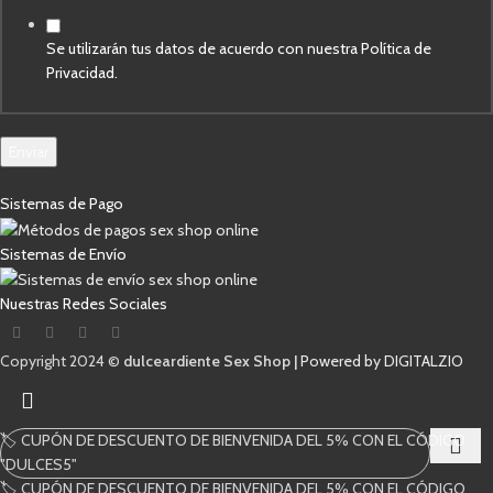
de
Se utilizarán tus datos de acuerdo con nuestra Política de
Privacidad.
Enviar
Sistemas de Pago
Sistemas de Envío
Nuestras Redes Sociales
Copyright 2024 ©
dulceardiente Sex Shop |
Powered by DIGITALZIO
🏷️ CUPÓN DE DESCUENTO DE BIENVENIDA DEL 5% CON EL CÓDIGO
"DULCES5"
🏷️ CUPÓN DE DESCUENTO DE BIENVENIDA DEL 5% CON EL CÓDIGO
Comienza a escribir para ver los productos que estás buscando.