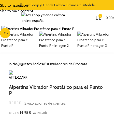
🍭 Sex Shop y Tienda Erótica Online a tu Medida
Skip to navigation
Skip to main content
0
0,00
Clic para ampliar
-6%
Inicio
Juguetes Anales
Estimuladores de Próstata
Alpertins Vibrador Prostático para el Punto
P
(
2
valoraciones de clientes)
14,95
€
15,95
€
IVA incluido