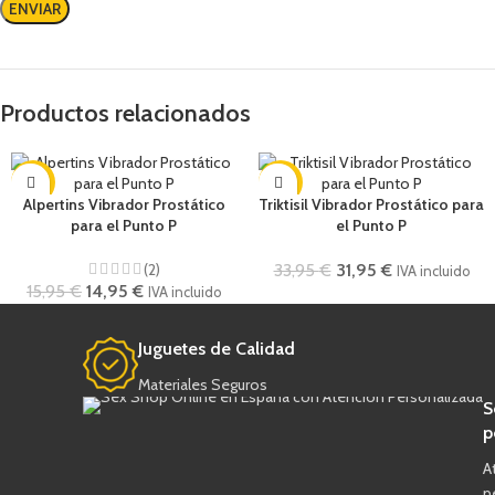
Productos relacionados
-6%
-6%
Alpertins Vibrador Prostático
Triktisil Vibrador Prostático para
para el Punto P
el Punto P
(2)
33,95
€
31,95
€
IVA incluido
15,95
€
14,95
€
IVA incluido
Juguetes de Calidad
Materiales Seguros
S
p
A
p