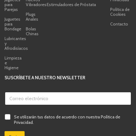
para
Vibradores
Estimuladores de Próstata
Parejas
Política de
Plugs
Cookies
Juguetes
Anales
para
Contacto
Bondage
Bolas
Chinas
Lubricantes
y
Afrodisíacos
Limpieza
e
Higiene
SUSCRÍBETE A NUESTRO NEWSLETTER
C
o
r
r
C
e
C
Se utilizarán tus datos de acuerdo con nuestra Política de
o
o
a
r
Privacidad.
e
s
r
l
i
e
e