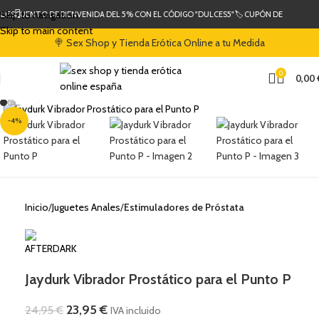
Skip to navigation
 DESCUENTO DE BIENVENIDA DEL 5% CON EL CÓDIGO "DULCES5"
🏷️ CUPÓN DE DESCUEN
Skip to main content
🍭 Sex Shop y Tienda Erótica Online a tu Medida
0
0,00
Clic para ampliar
-4%
Inicio
Juguetes Anales
Estimuladores de Próstata
Jaydurk Vibrador Prostático para el Punto P
23,95
€
24,95
€
IVA incluido