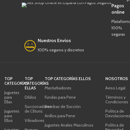
Pagos
online
Plataform
100%
seguras
Nuestros Envíos
100% seguros y discretos
TOP
TOP
TOP CATEGORÍAS ELLOS
NOSOTROS
CATEGORÍAS
CATEGORÍAS
ELLAS
Masturbadores
Aviso Legal
Juguetes
para
Dildos
Fundas para Pene
Términos y
Ellas
Condiciones
Succionadores
Bombas de Succión
Juguetes
de Clítoris
Política de
para
Anillos para Pene
Devolucione
Ellos
Vibradores
Juguetes Anales Masculinos
Política de
Juguetes
Huevos
Privacidad