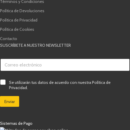
Términos y Condiciones
Política de Devoluciones
Política de Privacidad
Política de Cookies
Contacto
SUSCRÍBETE A NUESTRO NEWSLETTER
C
o
r
r
e
e
C
Se utilizarán tus datos de acuerdo con nuestra Política de
l
o
a
e
Privacidad.
e
s
c
l
i
t
e
Enviar
l
r
c
l
ó
t
a
n
r
s
i
ó
d
c
Sistemas de Pago
n
e
o
i