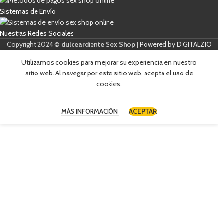
v
v
c
e
Sistemas de Envío
e
o
r
r
*
i
i
Nuestras Redes Sociales
f
f
i
Copyright 2024 ©
dulceardiente Sex Shop |
Powered by DIGITALZIO
i
c
c
a
a
Utilizamos cookies para mejorar su experiencia en nuestro
c
c
sitio web. Al navegar por este sitio web, acepta el uso de
i
i
cookies.
ó
ó
n
n
*
C
a
ACEPTAR
MÁS INFORMACIÓN
s
i
l
l
a
s