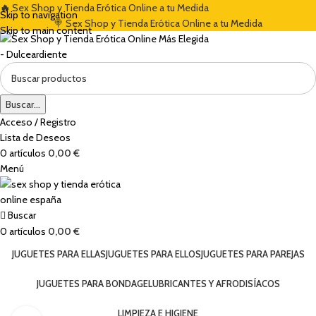
🔥
Sex Shop y Tienda Erótica Online a tu Medida
Skip to navigation
ESCUENTO DE BIENVENIDA DEL 5% CON EL CÓDIGO "DULCES5"
🏷️ CUPÓN DE DESCUENTO 
🍭 Sex Shop y Tienda Erótica Online a tu Medida
Skip to main content
Buscar...
Acceso / Registro
Lista de Deseos
0
artículos
0,00
€
Menú
Buscar
0
artículos
0,00
€
JUGUETES PARA ELLAS
JUGUETES PARA ELLOS
JUGUETES PARA PAREJAS
JUGUETES PARA BONDAGE
LUBRICANTES Y AFRODISÍACOS
LIMPIEZA E HIGIENE