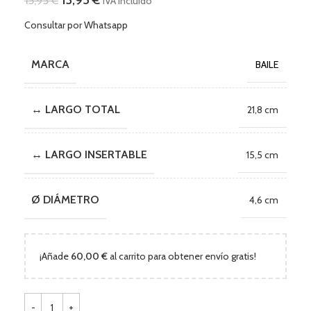
IVA incluido
Consultar por Whatsapp
MARCA
BAILE
↔ LARGO TOTAL
21,8 cm
↔ LARGO INSERTABLE
15,5 cm
Ø DIÁMETRO
4,6 cm
¡Añade
60,00
€
al carrito para obtener envío gratis!