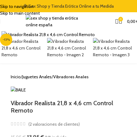
🍭 Sex Shop y Tienda Erótica Online a tu Medida
Skip to navigation
Skip to main content
0
0,00
Clic para ampliar
-13%
Inicio
Juguetes Anales
Vibradores Anales
Vibrador Realista 21,8 x 4,6 cm Control
Remoto
(
2
valoraciones de clientes)
13,95
€
15,95
€