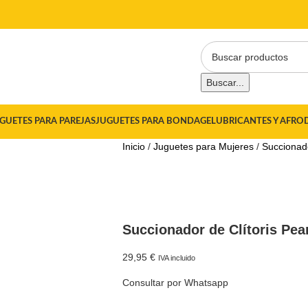
Buscar...
GUETES PARA PAREJAS
JUGUETES PARA BONDAGE
LUBRICANTES Y AFRO
Inicio
Juguetes para Mujeres
Succiona
Succionador de Clítoris Pear
29,95
€
IVA incluido
Consultar por Whatsapp