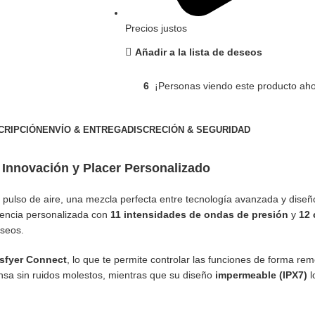
Precios justos
Añadir a la lista de deseos
6
¡Personas viendo este producto aho
CRIPCIÓN
ENVÍO & ENTREGA
DISCRECIÓN & SEGURIDAD
– Innovación y Placer Personalizado
e pulso de aire, una mezcla perfecta entre tecnología avanzada y diseñ
riencia personalizada con
11 intensidades de ondas de presión
y
12 
eseos.
sfyer Connect
, lo que te permite controlar las funciones de forma re
nsa sin ruidos molestos, mientras que su diseño
impermeable (IPX7)
l