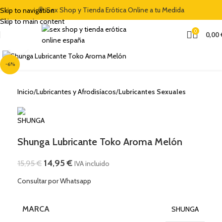
🍭 Sex Shop y Tienda Erótica Online a tu Medida
Skip to navigation
Skip to main content
0
0,00
Clic para ampliar
-6%
Inicio
Lubricantes y Afrodisíacos
Lubricantes Sexuales
Shunga Lubricante Toko Aroma Melón
14,95
€
15,95
€
IVA incluido
Consultar por Whatsapp
MARCA
SHUNGA