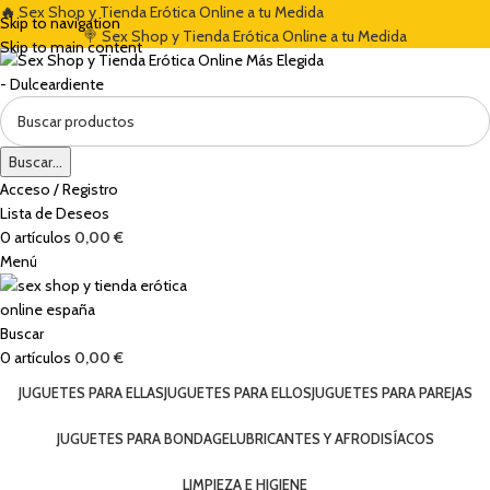
🔥
Sex Shop y Tienda Erótica Online a tu Medida
 CON EL CÓDIGO "DULCES5"
🏷️ CUPÓN DE DESCUENTO DE BIENVENIDA 
Skip to navigation
🍭 Sex Shop y Tienda Erótica Online a tu Medida
Skip to main content
Buscar...
Acceso / Registro
Lista de Deseos
0
artículos
0,00
€
Menú
Buscar
0
artículos
0,00
€
JUGUETES PARA ELLAS
JUGUETES PARA ELLOS
JUGUETES PARA PAREJAS
JUGUETES PARA BONDAGE
LUBRICANTES Y AFRODISÍACOS
LIMPIEZA E HIGIENE