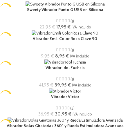
-22%
Sweety Vibrador Punto G USB en Silicona
(1)
22,95
€
17,95
€
IVA incluido
-10%
Vibrador Emili Color Rosa Clave 90
(1)
9,95
€
8,95
€
IVA incluido
-5%
Vibrador Idol Fuchsia
(1)
41,95
€
39,95
€
IVA incluido
-16%
Vibrador Víctor
(3)
36,95
€
30,95
€
IVA incluido
-7%
Vibrador Bolas Giratorias 360º y Rueda Estimuladora Avanzada