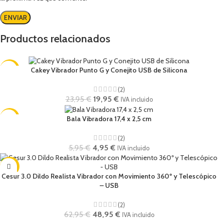
Productos relacionados
-17%
Cakey Vibrador Punto G y Conejito USB de Silicona
(2)
23,95
€
19,95
€
IVA incluido
-17%
Bala Vibradora 17,4 x 2,5 cm
(2)
5,95
€
4,95
€
IVA incluido
-22%
Cesur 3.0 Dildo Realista Vibrador con Movimiento 360º y Telescópico
– USB
(2)
62,95
€
48,95
€
IVA incluido