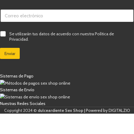
C
o
r
r
C
e
C
Se utilizarán tus datos de acuerdo con nuestra Política de
o
o
a
r
Privacidad.
e
s
r
l
i
e
e
Enviar
l
o
c
l
e
t
a
l
r
s
e
ó
d
c
Sistemas de Pago
n
e
t
i
v
r
c
e
Sistemas de Envío
ó
o
r
n
*
i
i
Nuestras Redes Sociales
f
c
i
Copyright 2024 ©
dulceardiente Sex Shop |
Powered by DIGITALZIO
o
c
C
a
a
c
s
i
i