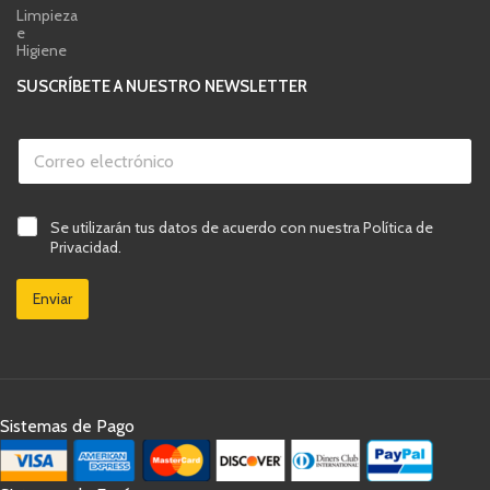
Limpieza
e
Higiene
SUSCRÍBETE A NUESTRO NEWSLETTER
C
o
r
r
d
e
C
Se utilizarán tus datos de acuerdo con nuestra Política de
e
o
a
v
Privacidad.
e
s
e
l
i
r
e
Enviar
l
i
c
l
f
t
a
i
r
s
c
ó
d
a
n
e
c
i
v
i
c
Sistemas de Pago
e
ó
o
r
n
*
i
e
f
l