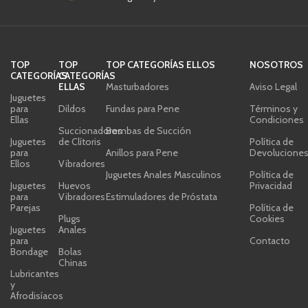
TOP
TOP
TOP CATEGORÍAS ELLOS
NOSOTROS
CATEGORÍAS
CATEGORÍAS
ELLAS
Masturbadores
Aviso Legal
Juguetes
para
Dildos
Fundas para Pene
Términos y
Ellas
Condiciones
Succionadores
Bombas de Succión
Juguetes
de Clítoris
Política de
para
Anillos para Pene
Devolucione
Ellos
Vibradores
Juguetes Anales Masculinos
Política de
Juguetes
Huevos
Privacidad
para
Vibradores
Estimuladores de Próstata
Parejas
Política de
Plugs
Cookies
Juguetes
Anales
para
Contacto
Bondage
Bolas
Chinas
Lubricantes
y
Afrodisíacos