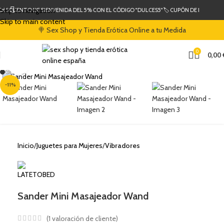
Skip to navigation
 DESCUENTO DE BIENVENIDA DEL 5% CON EL CÓDIGO "DULCES5"
🏷️ CUPÓN DE DESCUENT
Skip to main content
🍭 Sex Shop y Tienda Erótica Online a tu Medida
0
0,00
Clic para ampliar
-11%
Inicio
Juguetes para Mujeres
Vibradores
Sander Mini Masajeador Wand
(
1
valoración de cliente)