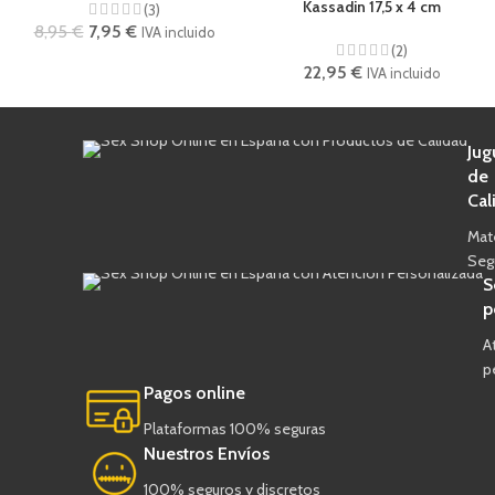
Kassadin 17,5 x 4 cm
(3)
8,95
€
7,95
€
IVA incluido
(2)
22,95
€
IVA incluido
Jug
de
Cal
Mat
Seg
S
p
A
p
Pagos online
Plataformas 100% seguras
Nuestros Envíos
100% seguros y discretos