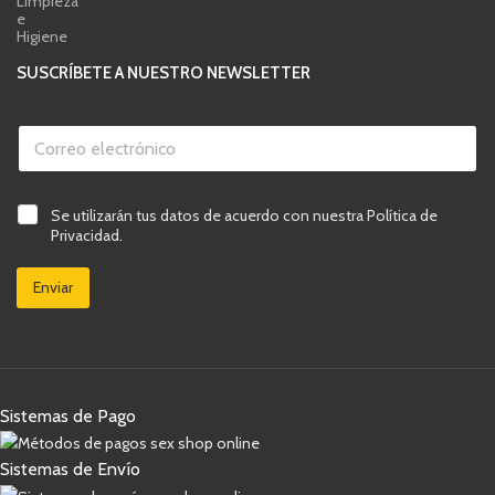
Limpieza
e
Higiene
SUSCRÍBETE A NUESTRO NEWSLETTER
C
o
r
r
v
e
C
Se utilizarán tus datos de acuerdo con nuestra Política de
e
o
a
r
Privacidad.
e
s
i
l
i
f
e
Enviar
l
i
c
l
c
t
a
a
r
s
c
ó
d
i
n
e
ó
i
v
n
c
Sistemas de Pago
e
C
o
r
o
*
i
r
Sistemas de Envío
f
r
i