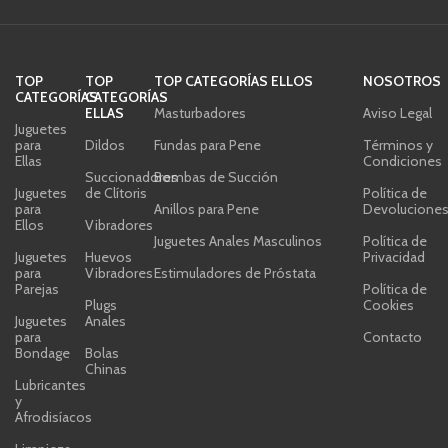
TOP
TOP
TOP CATEGORÍAS ELLOS
NOSOTROS
CATEGORÍAS
CATEGORÍAS
ELLAS
Masturbadores
Aviso Legal
Juguetes
para
Dildos
Fundas para Pene
Términos y
Ellas
Condiciones
Succionadores
Bombas de Succión
Juguetes
de Clítoris
Política de
para
Anillos para Pene
Devolucione
Ellos
Vibradores
Juguetes Anales Masculinos
Política de
Juguetes
Huevos
Privacidad
para
Vibradores
Estimuladores de Próstata
Parejas
Política de
Plugs
Cookies
Juguetes
Anales
para
Contacto
Bondage
Bolas
Chinas
Lubricantes
y
Afrodisíacos