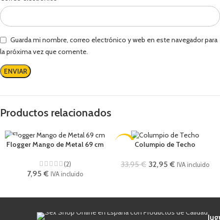
Guarda mi nombre, correo electrónico y web en este navegador para
la próxima vez que comente.
Productos relacionados
-3%
Flogger Mango de Metal 69 cm
Columpio de Techo
(2)
33,95
€
32,95
€
IVA incluido
7,95
€
IVA incluido
Jug