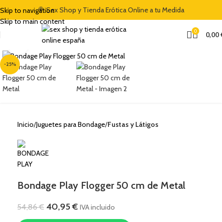
IDA DEL 5% CON EL CÓDIGO "DULCES5"
🍭 Sex Shop y Tienda Erótica Online a tu Medida
🏷️ CUPÓN DE DESCUENTO DE 
Skip to navigation
Skip to main content
0
0,00
Clic para ampliar
-25%
Inicio
Juguetes para Bondage
Fustas y Látigos
Bondage Play Flogger 50 cm de Metal
40,95
€
54,86
€
IVA incluido