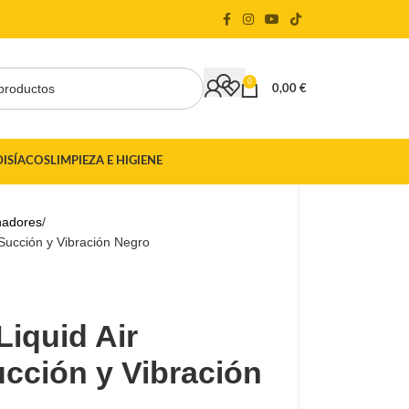
🏷️ CUPÓN DE DESCUENTO DE BIENVENIDA DE
0
0,00
€
DISÍACOS
LIMPIEZA E HIGIENE
nadores
 Succión y Vibración Negro
Liquid Air
cción y Vibración