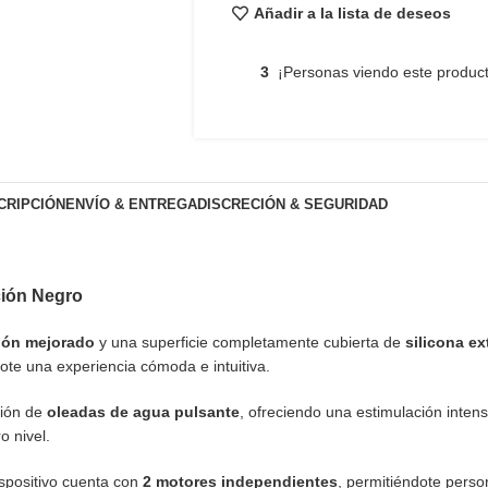
Añadir a la lista de deseos
3
¡Personas viendo este produc
CRIPCIÓN
ENVÍO & ENTREGA
DISCRECIÓN & SEGURIDAD
ción Negro
ión mejorado
y una superficie completamente cubierta de
silicona ex
te una experiencia cómoda e intuitiva.
ción de
oleadas de agua pulsante
, ofreciendo una estimulación inten
o nivel.
ispositivo cuenta con
2 motores independientes
, permitiéndote pers