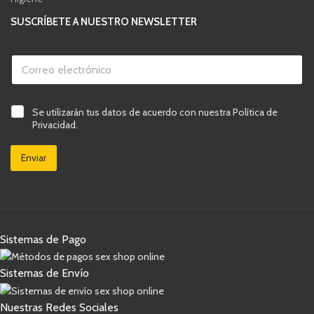
SUSCRÍBETE A NUESTRO NEWSLETTER
C
C
a
o
s
r
i
r
l
e
l
C
Se utilizarán tus datos de acuerdo con nuestra Política de
o
a
a
Privacidad.
e
s
s
l
d
i
e
e
Enviar
l
c
e
l
t
l
a
r
e
s
ó
c
d
n
t
e
i
r
v
c
Sistemas de Pago
ó
e
o
n
r
*
i
i
Sistemas de Envío
c
f
o
i
c
Nuestras Redes Sociales
a