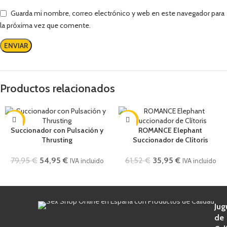
Guarda mi nombre, correo electrónico y web en este navegador para
la próxima vez que comente.
Productos relacionados
-31%
-42%
Succionador con Pulsación y
ROMANCE Elephant
Thrusting
Succionador de Clítoris
79,95
€
54,95
€
61,52
€
35,95
€
IVA incluido
IVA incluido
Jug
de