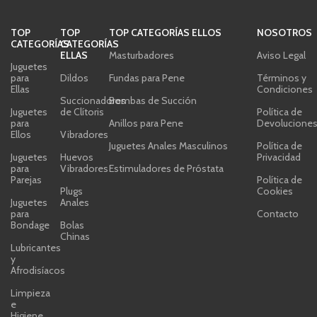
TOP
TOP
TOP CATEGORÍAS ELLOS
NOSOTROS
CATEGORÍAS
CATEGORÍAS
ELLAS
Masturbadores
Aviso Legal
Juguetes
para
Dildos
Fundas para Pene
Términos y
Ellas
Condiciones
Succionadores
Bombas de Succión
Juguetes
de Clítoris
Política de
para
Anillos para Pene
Devolucione
Ellos
Vibradores
Juguetes Anales Masculinos
Política de
Juguetes
Huevos
Privacidad
para
Vibradores
Estimuladores de Próstata
Parejas
Política de
Plugs
Cookies
Juguetes
Anales
para
Contacto
Bondage
Bolas
Chinas
Lubricantes
y
Afrodisíacos
Limpieza
e
Higiene