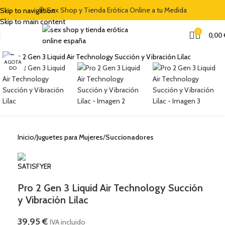
🍭 Sex Shop y Tienda Erótica Online a tu Medida
Skip to navigation
TO DE BIENVENIDA DEL 5% CON EL CÓDIGO "DULCES5"
🏷️ CUPÓN DE DESCUENTO DE BIE
Skip to main content
0
0,00
Clic para ampliar
AGOTA
DO
Inicio
Juguetes para Mujeres
Succionadores
Pro 2 Gen 3 Liquid Air Technology Succión
y Vibración Lilac
39,95
€
IVA incluido