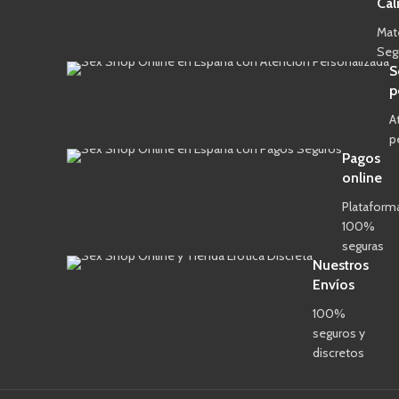
Cal
Mat
Seg
S
p
A
p
Pagos
online
Plataform
100%
seguras
Nuestros
Envíos
100%
seguros y
discretos