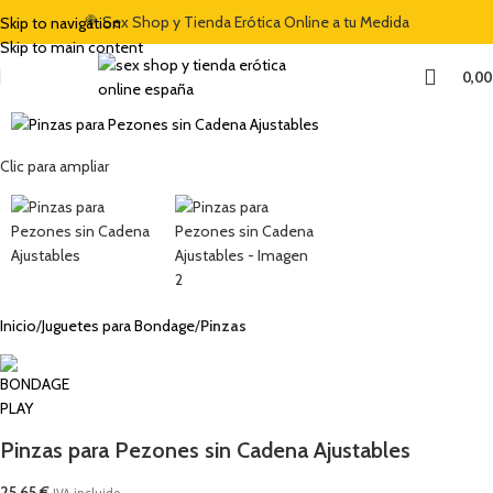
🍭 Sex Shop y Tienda Erótica Online a tu Medida
Skip to navigation
Skip to main content
0,0
Clic para ampliar
Inicio
Juguetes para Bondage
Pinzas
Pinzas para Pezones sin Cadena Ajustables
25,65
€