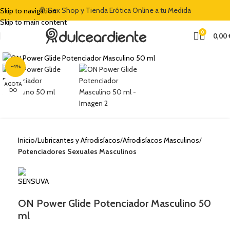
🍭 Sex Shop y Tienda Erótica Online a tu Medida
Skip to navigation
Skip to main content
0
0,00
Clic para ampliar
-4%
AGOTA
DO
Inicio
Lubricantes y Afrodisíacos
Afrodisíacos Masculinos
Potenciadores Sexuales Masculinos
ON Power Glide Potenciador Masculino 50
ml