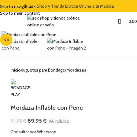
🍭 Sex Shop y Tienda Erótica Online a tu Medida
Skip to navigation
Skip to main content
0,0
Clic para ampliar
-2%
Inicio
Juguetes para Bondage
Mordazas
Mordaza Inflable con Pene
89,95
€
91,95
€
IVA incluido
Consultar por Whatsapp