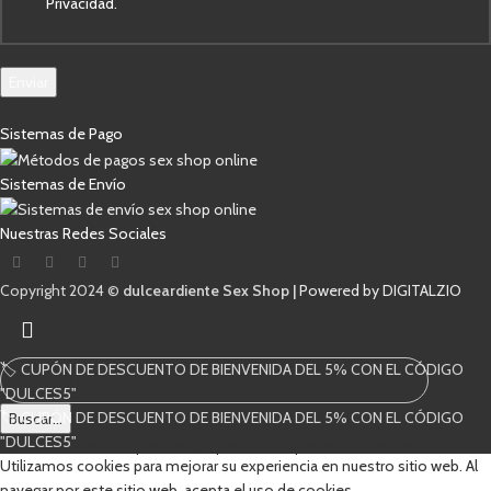
Privacidad.
Enviar
Sistemas de Pago
Sistemas de Envío
Nuestras Redes Sociales
Copyright 2024 ©
dulceardiente Sex Shop |
Powered by DIGITALZIO
🏷️ CUPÓN DE DESCUENTO DE BIENVENIDA DEL 5% CON EL CÓDIGO
"DULCES5"
🏷️ CUPÓN DE DESCUENTO DE BIENVENIDA DEL 5% CON EL CÓDIGO
Buscar...
"DULCES5"
Comienza a escribir para ver los productos que estás buscando.
Utilizamos cookies para mejorar su experiencia en nuestro sitio web. Al
navegar por este sitio web, acepta el uso de cookies.