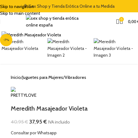
🍭 Sex Shop y Tienda Erótica Online a tu Medida
Skip to navigation
Skip to main content
0
0,00
Clic para ampliar
-7%
Inicio
Juguetes para Mujeres
Vibradores
Meredith Masajeador Violeta
37,95
€
40,95
€
IVA incluido
Consultar por Whatsapp