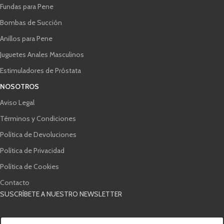
Fundas para Pene
Bombas de Succión
Anillos para Pene
Juguetes Anales Masculinos
Estimuladores de Próstata
NOSOTROS
Aviso Legal
Términos y Condiciones
Política de Devoluciones
Política de Privacidad
Política de Cookies
Contacto
SUSCRÍBETE A NUESTRO NEWSLETTER
d
C
e