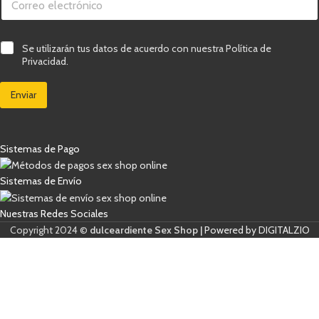
o
C
r
a
r
s
e
i
C
Se utilizarán tus datos de acuerdo con nuestra Política de
o
l
a
Privacidad.
e
l
s
l
a
i
e
s
Enviar
l
c
C
l
t
o
a
r
r
s
ó
r
d
Sistemas de Pago
n
e
e
i
o
v
c
e
Sistemas de Envío
o
r
*
i
Nuestras Redes Sociales
f
i
Copyright 2024 ©
dulceardiente Sex Shop |
Powered by DIGITALZIO
c
a
c
i
ó
n
*