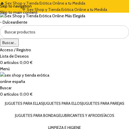
🔥
Sex Shop y Tienda Erótica Online a tu Medida
ENVENIDA DEL 5% CON EL CÓDIGO "DULCES5"
🏷️ CUPÓN DE DESCUENT
Skip to navigation
🍭 Sex Shop y Tienda Erótica Online a tu Medida
Skip to main content
Buscar...
Acceso / Registro
Lista de Deseos
0
artículos
0,00
€
Menú
Buscar
0
artículos
0,00
€
JUGUETES PARA ELLAS
JUGUETES PARA ELLOS
JUGUETES PARA PAREJAS
JUGUETES PARA BONDAGE
LUBRICANTES Y AFRODISÍACOS
LIMPIEZA E HIGIENE