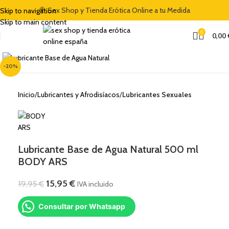
NVENIDA DEL 5% CON EL CÓDIGO "DULCES5"
🍭 Sex Shop y Tienda Erótica Online a tu Medida
🏷️ CUPÓN DE DESCUENTO
Skip to navigation
Skip to main content
0
0,00
Clic para ampliar
-20%
Inicio
Lubricantes y Afrodisíacos
Lubricantes Sexuales
Lubricante Base de Agua Natural 500 ml
BODY ARS
15,95
€
19,95
€
IVA incluido
Consultar por Whatsapp