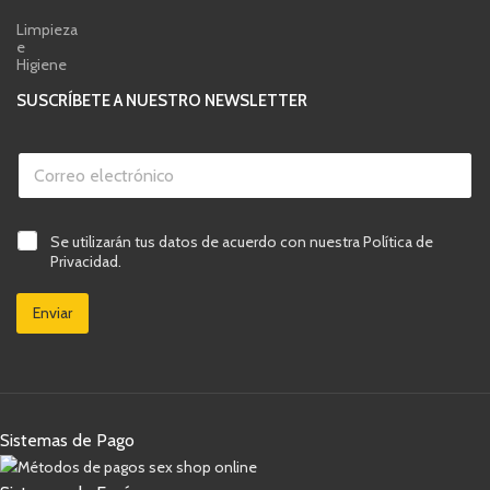
Limpieza
e
Higiene
SUSCRÍBETE A NUESTRO NEWSLETTER
C
o
r
r
v
e
C
Se utilizarán tus datos de acuerdo con nuestra Política de
e
o
a
r
Privacidad.
e
s
i
l
i
f
e
Enviar
l
i
c
l
c
t
a
a
r
s
c
ó
d
i
n
e
ó
i
v
n
c
Sistemas de Pago
e
d
o
r
e
*
i
e