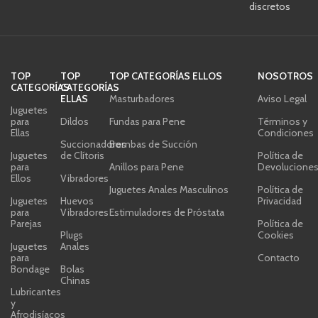
discretos
TOP
TOP
TOP CATEGORÍAS ELLOS
NOSOTROS
CATEGORÍAS
CATEGORÍAS
ELLAS
Masturbadores
Aviso Legal
Juguetes
para
Dildos
Fundas para Pene
Términos y
Ellas
Condiciones
Succionadores
Bombas de Succión
Juguetes
de Clítoris
Política de
para
Anillos para Pene
Devolucione
Ellos
Vibradores
Juguetes Anales Masculinos
Política de
Juguetes
Huevos
Privacidad
para
Vibradores
Estimuladores de Próstata
Parejas
Política de
Plugs
Cookies
Juguetes
Anales
para
Contacto
Bondage
Bolas
Chinas
Lubricantes
y
Afrodisíacos