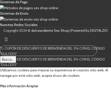
Sistemas de Pago
Sistemas de Envío
Nuestras Redes Sociales
Copyright 2024 ©
dulceardiente Sex Shop |
Powered by DIGITALZIO
🏷️ CUPÓN DE DESCUENTO DE BIENVENIDA DEL 5% CON EL CÓDIGO
"DULCES5"
🏷️ CUPÓN DE DESCUENTO DE BIENVENIDA DEL 5% CON EL CÓDIGO
Buscar...
"DULCES5"
Comienza a escribir para ver los productos que estás buscando.
Utilizamos cookies para mejorar su experiencia en nuestro sitio web. Al
navegar por este sitio web, acepta el uso de cookies.
Más información
Aceptar