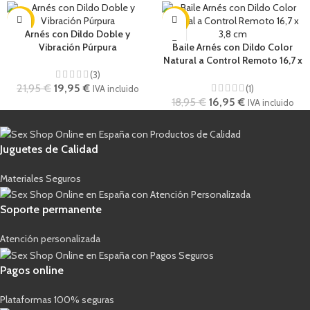
-9%
-11%
Arnés con Dildo Doble y
Vibración Púrpura
Baile Arnés con Dildo Color
Natural a Control Remoto 16,7 x
3,8 cm
(3)
21,95
€
19,95
€
(1)
IVA incluido
18,95
€
16,95
€
IVA incluido
Juguetes de Calidad
Materiales Seguros
Soporte permanente
Atención personalizada
Pagos online
Plataformas 100% seguras