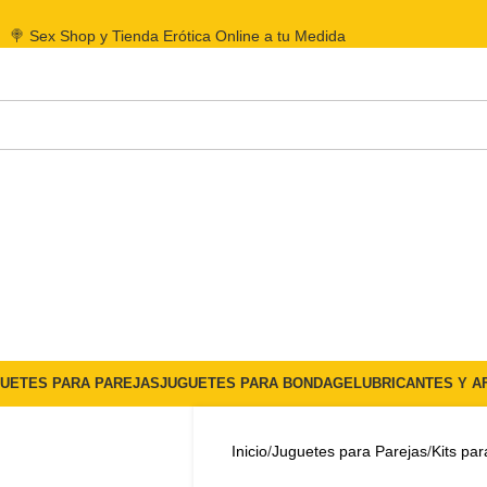
🍭 Sex Shop y Tienda Erótica Online a tu Medida
UETES PARA PAREJAS
JUGUETES PARA BONDAGE
LUBRICANTES Y A
Inicio
Juguetes para Parejas
Kits par