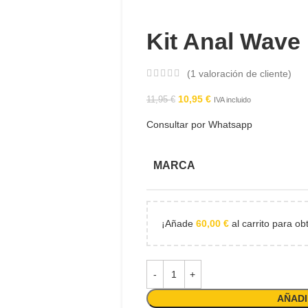
Kit Anal Wave
(
1
valoración de cliente)
10,95
€
11,95
€
IVA incluido
Consultar por Whatsapp
MARCA
¡Añade
60,00
€
al carrito para ob
AÑADI