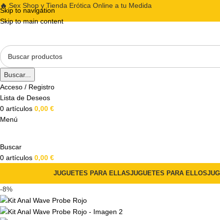
🔥
Sex Shop y Tienda Erótica Online a tu Medida
Skip to navigation
Skip to main content
Buscar...
Acceso / Registro
Lista de Deseos
0
artículos
0,00
€
Menú
Buscar
0
artículos
0,00
€
JUGUETES PARA ELLAS
JUGUETES PARA ELLOS
JUG
-8%