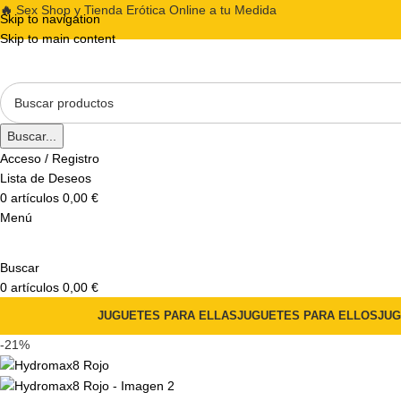
🔥
Sex Shop y Tienda Erótica Online a tu Medida
Skip to navigation
Skip to main content
Buscar...
Acceso / Registro
Lista de Deseos
0
artículos
0,00
€
Menú
Buscar
0
artículos
0,00
€
JUGUETES PARA ELLAS
JUGUETES PARA ELLOS
JUG
-21%