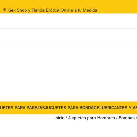
🍭 Sex Shop y Tienda Erótica Online a tu Medida
UETES PARA PAREJAS
JUGUETES PARA BONDAGE
LUBRICANTES Y A
Inicio
Juguetes para Hombres
Bombas 