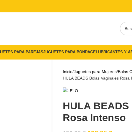
 CON EL CÓDIGO "DULCES5"
UETES PARA PAREJAS
JUGUETES PARA BONDAGE
LUBRICANTES Y A
Inicio
Juguetes para Mujeres
Bolas 
HULA BEADS Bolas Vaginales Rosa 
HULA BEADS B
Rosa Intenso