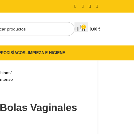
0
0,00
€
FRODISÍACOS
LIMPIEZA E HIGIENE
Chinas
Intenso
olas Vaginales