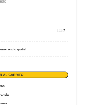
uido
LELO
tener envío gratis!
R AL CARRITO
ras
rantía
uros