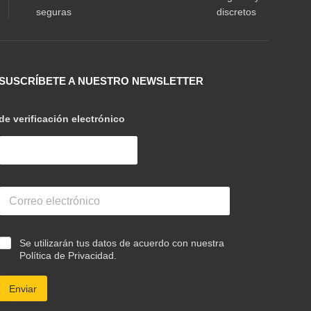
seguras
discretos
SUSCRÍBETE A NUESTRO NEWSLETTER
de verificación electrónico
C
o
r
r
e
C
Se utilizarán tus datos de acuerdo con nuestra
o
a
Política de Privacidad.
e
s
l
i
e
Enviar
l
c
l
t