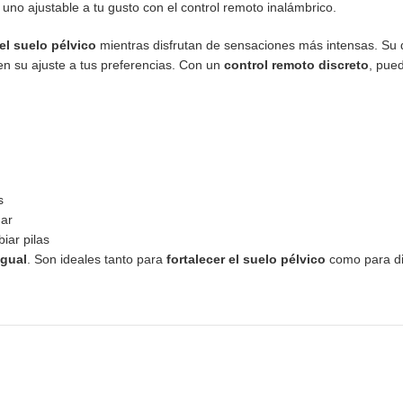
 uno ajustable a tu gusto con el control remoto inalámbrico.
 el suelo pélvico
mientras disfrutan de sensaciones más intensas. Su 
 en su ajuste a tus preferencias. Con un
control remoto discreto
, pue
s
gar
iar pilas
igual
. Son ideales tanto para
fortalecer el suelo pélvico
como para dis