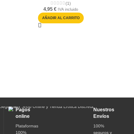
(1)
4,95
€
IVA incluido
AÑADIR AL CARRITO
Bo
Pagos
Nuestros
online
Envíos
Plataformas
100%
100%
seguros y