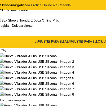

Skip to navigation
Sex Shop y Tienda Erótica Online a tu Medida
Skip to main content
JUGUETES PARA ELLAS
JUGUETES PARA ELLOS
JU
-7%
Clic para ampliar