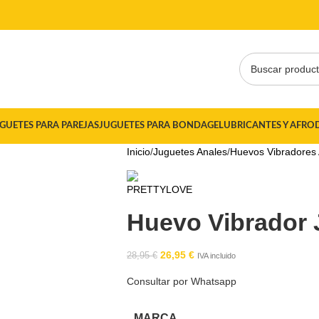
GUETES PARA PAREJAS
JUGUETES PARA BONDAGE
LUBRICANTES Y AFRO
Inicio
Juguetes Anales
Huevos Vibradores
Huevo Vibrador 
26,95
€
28,95
€
IVA incluido
Consultar por Whatsapp
MARCA