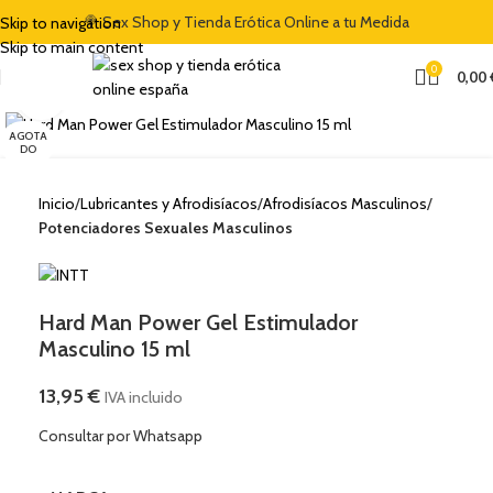
🍭 Sex Shop y Tienda Erótica Online a tu Medida
Skip to navigation
Skip to main content
0
0,00
Clic para ampliar
AGOTA
DO
Inicio
Lubricantes y Afrodisíacos
Afrodisíacos Masculinos
Potenciadores Sexuales Masculinos
Hard Man Power Gel Estimulador
Masculino 15 ml
13,95
€
IVA incluido
Consultar por Whatsapp