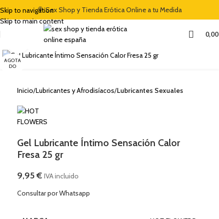
🍭 Sex Shop y Tienda Erótica Online a tu Medida
Skip to navigation
Skip to main content
0,0
Clic para ampliar
AGOTA
DO
Inicio
Lubricantes y Afrodisíacos
Lubricantes Sexuales
Gel Lubricante Íntimo Sensación Calor
Fresa 25 gr
9,95
€
IVA incluido
Consultar por Whatsapp