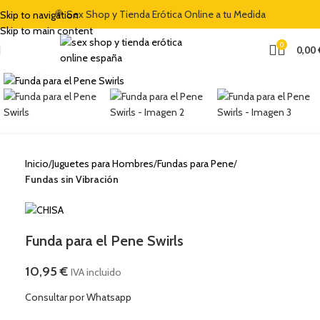
🍭 Sex Shop y Tienda Erótica Online a tu Medida
Skip to navigation
Skip to main content
0
0,00
Clic para ampliar
Inicio
Juguetes para Hombres
Fundas para Pene
Fundas sin Vibración
Funda para el Pene Swirls
10,95
€
IVA incluido
Consultar por Whatsapp