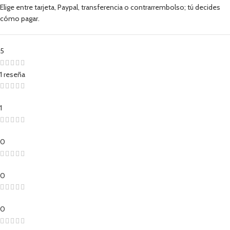
Elige entre tarjeta, Paypal, transferencia o contrarrembolso; tú decides
cómo pagar.
5
1 reseña
1
0
0
0