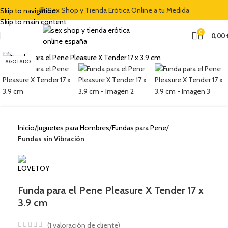
🍭 Sex Shop y Tienda Erótica Online a tu Medida
Skip to navigation
Skip to main content
0
0,00
Clic para ampliar
AGOTADO
Inicio
Juguetes para Hombres
Fundas para Pene
Fundas sin Vibración
Funda para el Pene Pleasure X Tender 17 x
3.9 cm
(
1
valoración de cliente)