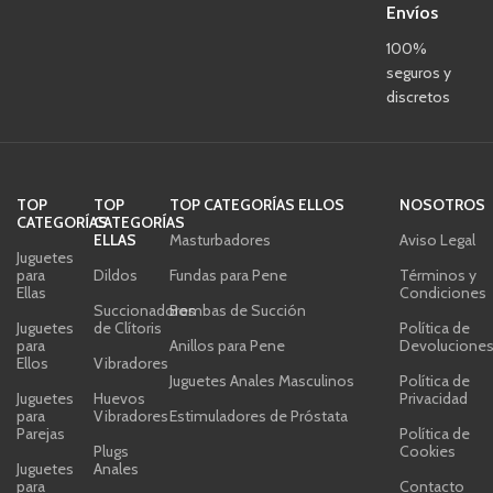
Envíos
100%
seguros y
discretos
TOP
TOP
TOP CATEGORÍAS ELLOS
NOSOTROS
CATEGORÍAS
CATEGORÍAS
ELLAS
Masturbadores
Aviso Legal
Juguetes
para
Dildos
Fundas para Pene
Términos y
Ellas
Condiciones
Succionadores
Bombas de Succión
Juguetes
de Clítoris
Política de
para
Anillos para Pene
Devolucione
Ellos
Vibradores
Juguetes Anales Masculinos
Política de
Juguetes
Huevos
Privacidad
para
Vibradores
Estimuladores de Próstata
Parejas
Política de
Plugs
Cookies
Juguetes
Anales
para
Contacto