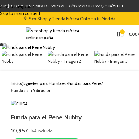
Skip to navigation
DESCUENTO DE BIENVENIDA DEL 5% CON EL CÓDIGO "DULCES5"
🏷️ CUPÓN DE DESCUENT
Skip to main content
🍭 Sex Shop y Tienda Erótica Online a tu Medida
0
0,00
Clic para ampliar
Inicio
Juguetes para Hombres
Fundas para Pene
Fundas sin Vibración
Funda para el Pene Nubby
10,95
€
IVA incluido