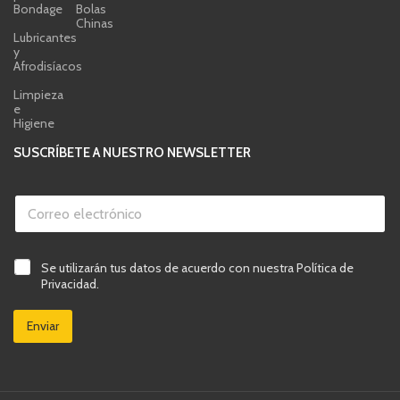
Bondage
Bolas
Chinas
Lubricantes
y
Afrodisíacos
Limpieza
e
Higiene
SUSCRÍBETE A NUESTRO NEWSLETTER
C
o
r
r
v
C
e
C
Se utilizarán tus datos de acuerdo con nuestra Política de
e
o
o
a
r
r
Privacidad.
e
s
i
r
l
i
f
e
e
Enviar
l
i
o
c
l
c
*
t
a
a
C
r
s
c
o
ó
d
i
r
n