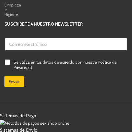
Limpieza
e
Higiene
SUSCRÍBETE A NUESTRO NEWSLETTER
C
o
r
r
e
e
C
Se utilizarán tus datos de acuerdo con nuestra Política de
l
o
a
e
Privacidad.
e
s
c
l
i
t
e
Enviar
l
r
c
l
ó
t
a
n
r
s
i
ó
d
c
n
e
o
i
v
C
c
Sistemas de Pago
e
a
o
r
s
*
i
i
Sistemas de Envío
f