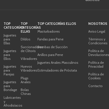
TOP
TOP
TOP CATEGORÍAS ELLOS
NOSOTROS
CATEGORÍAS
CATEGORÍAS
ELLAS
Masturbadores
Aviso Legal
Juguetes
para
Dildos
Fundas para Pene
Términos y
Ellas
Condiciones
Succionadores
Bombas de Succión
Juguetes
de Clítoris
Política de
para
Anillos para Pene
Devolucione
Ellos
Vibradores
Juguetes Anales Masculinos
Política de
Juguetes
Huevos
Privacidad
para
Vibradores
Estimuladores de Próstata
Parejas
Política de
Plugs
Cookies
Juguetes
Anales
para
Contacto
Bondage
Bolas
Chinas
Lubricantes
y
Afrodisíacos