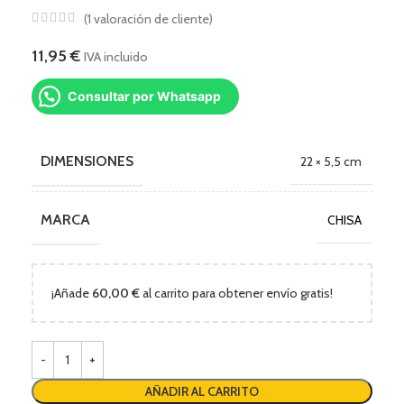
(
1
valoración de cliente)
11,95
€
IVA incluido
Consultar por Whatsapp
DIMENSIONES
22 × 5,5 cm
MARCA
CHISA
¡Añade
60,00
€
al carrito para obtener envío gratis!
AÑADIR AL CARRITO