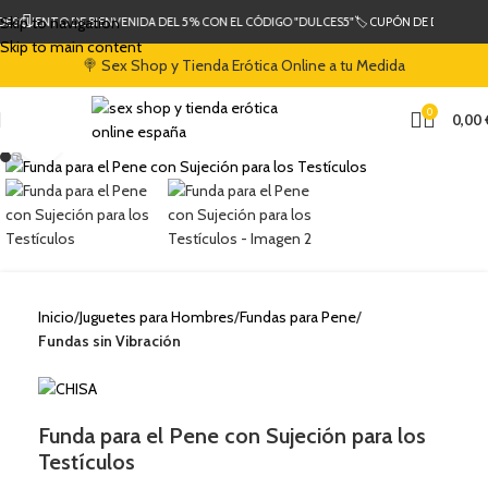
Skip to navigation
 DESCUENTO DE BIENVENIDA DEL 5% CON EL CÓDIGO "DULCES5"
🏷️ CUPÓN DE DESCUENT
Skip to main content
🍭 Sex Shop y Tienda Erótica Online a tu Medida
0
0,00
Clic para ampliar
Inicio
Juguetes para Hombres
Fundas para Pene
Fundas sin Vibración
Funda para el Pene con Sujeción para los
Testículos