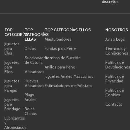
discretos
TOP
TOP
TOP CATEGORÍAS ELLOS
NOSOTROS
CATEGORÍAS
CATEGORÍAS
ELLAS
Masturbadores
Aviso Legal
Juguetes
para
Dildos
Fundas para Pene
Términos y
Ellas
Condiciones
Succionadores
Bombas de Succión
Juguetes
de Clítoris
Política de
para
Anillos para Pene
Devolucione
Ellos
Vibradores
Juguetes Anales Masculinos
Política de
Juguetes
Huevos
Privacidad
para
Vibradores
Estimuladores de Próstata
Parejas
Política de
Plugs
Cookies
Juguetes
Anales
para
Contacto
Bondage
Bolas
Chinas
Lubricantes
y
Afrodisíacos