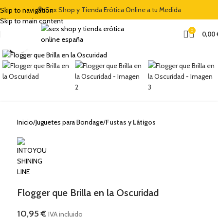
🍭 Sex Shop y Tienda Erótica Online a tu Medida
Skip to navigation
ESCUENTO DE BIENVENIDA DEL 5% CON EL CÓDIGO "DULCES5"
🏷️ CUPÓN DE DESCUENTO
Skip to main content
0
0,00
Clic para ampliar
Inicio
Juguetes para Bondage
Fustas y Látigos
Flogger que Brilla en la Oscuridad
10,95
€
IVA incluido