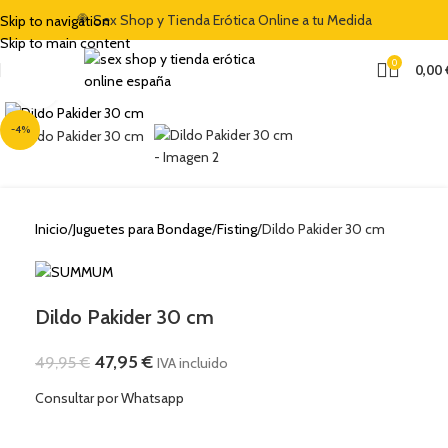
🍭 Sex Shop y Tienda Erótica Online a tu Medida
Skip to navigation
Skip to main content
0
0,00
Clic para ampliar
-4%
Inicio
Juguetes para Bondage
Fisting
Dildo Pakider 30 cm
Dildo Pakider 30 cm
47,95
€
49,95
€
IVA incluido
Consultar por Whatsapp