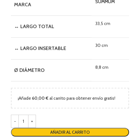
SUMMUM
MARCA
33,5 cm
↔ LARGO TOTAL
30 cm
↔ LARGO INSERTABLE
8,8 cm
Ø DIÁMETRO
¡Añade
60,00
€
al carrito para obtener envío gratis!
AÑADIR AL CARRITO