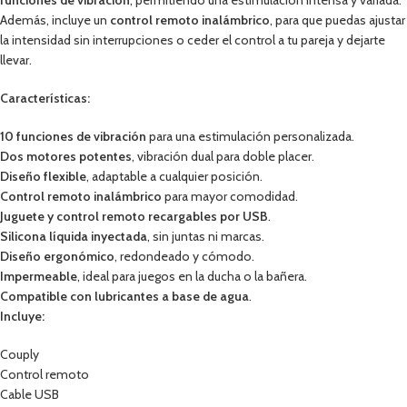
funciones de vibración
, permitiendo una estimulación intensa y variada.
Además, incluye un
control remoto inalámbrico
, para que puedas ajustar
la intensidad sin interrupciones o ceder el control a tu pareja y dejarte
llevar.
Características:
10 funciones de vibración
para una estimulación personalizada.
Dos motores potentes
, vibración dual para doble placer.
Diseño flexible
, adaptable a cualquier posición.
Control remoto inalámbrico
para mayor comodidad.
Juguete y control remoto recargables por USB
.
Silicona líquida inyectada
, sin juntas ni marcas.
Diseño ergonómico
, redondeado y cómodo.
Impermeable
, ideal para juegos en la ducha o la bañera.
Compatible con lubricantes a base de agua
.
Incluye:
Couply
Control remoto
Cable USB