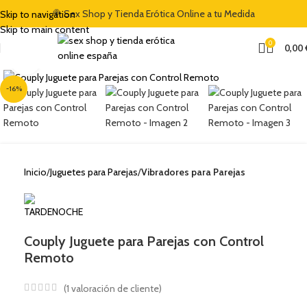
🍭 Sex Shop y Tienda Erótica Online a tu Medida
Skip to navigation
Skip to main content
0
0,00
Clic para ampliar
-16%
Inicio
Juguetes para Parejas
Vibradores para Parejas
Couply Juguete para Parejas con Control
Remoto
(
1
valoración de cliente)