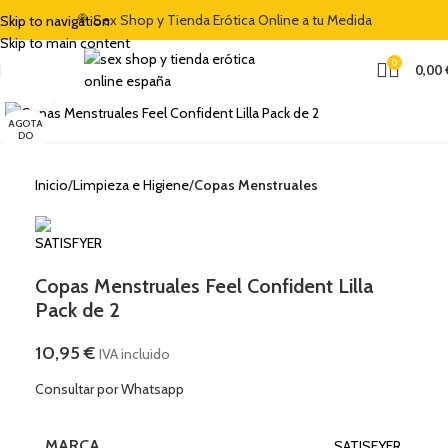
🍭 Sex Shop y Tienda Erótica Online a tu Medida
Skip to navigation
Skip to main content
0
0,00
Clic para ampliar
AGOTA
DO
Inicio
Limpieza e Higiene
Copas Menstruales
Copas Menstruales Feel Confident Lilla
Pack de 2
10,95
€
IVA incluido
Consultar por Whatsapp
MARCA
SATISFYER