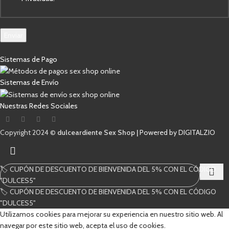
Enviar
Sistemas de Pago
Sistemas de Envío
Nuestras Redes Sociales
Copyright 2024 ©
dulceardiente Sex Shop |
Powered by DIGITALZIO
🏷️ CUPÓN DE DESCUENTO DE BIENVENIDA DEL 5% CON EL CÓDIGO
"DULCES5"
🏷️ CUPÓN DE DESCUENTO DE BIENVENIDA DEL 5% CON EL CÓDIGO
Comienza a escribir para ver los productos que estás buscando.
"DULCES5"
Utilizamos cookies para mejorar su experiencia en nuestro sitio web. Al
navegar por este sitio web, acepta el uso de cookies.