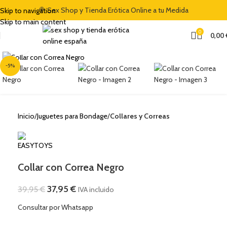
🍭 Sex Shop y Tienda Erótica Online a tu Medida
Skip to navigation
Skip to main content
0
0,00
Clic para ampliar
-5%
Inicio
Juguetes para Bondage
Collares y Correas
Collar con Correa Negro
37,95
€
39,95
€
IVA incluido
Consultar por Whatsapp