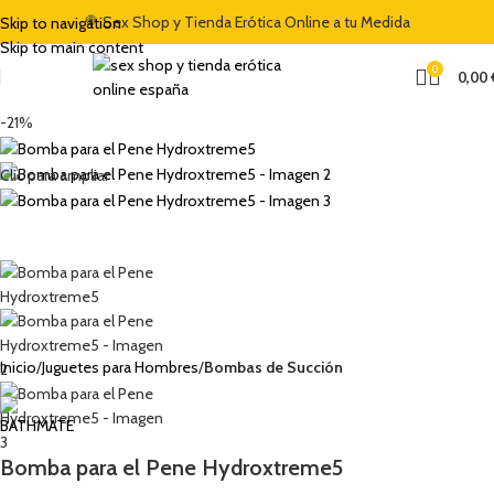
A DEL 5% CON EL CÓDIGO "DULCES5"
🍭 Sex Shop y Tienda Erótica Online a tu Medida
🏷️ CUPÓN DE DESCUENTO DE BI
Skip to navigation
Skip to main content
0
0,00
-21%
Clic para ampliar
Inicio
Juguetes para Hombres
Bombas de Succión
Bomba para el Pene Hydroxtreme5