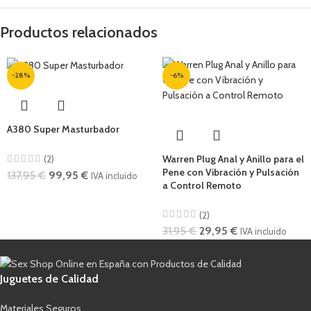
Productos relacionados
-28%
-6%
A380 Super Masturbador
Warren Plug Anal y Anillo para el
(2)
Pene con Vibración y Pulsación
137,95
€
99,95
€
IVA incluido
a Control Remoto
(2)
31,95
€
29,95
€
IVA incluido
Juguetes de Calidad
Materiales Seguros