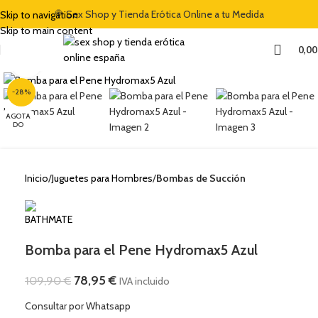
🍭 Sex Shop y Tienda Erótica Online a tu Medida
Skip to navigation
Skip to main content
0,0
Clic para ampliar
-28%
AGOTA
DO
Inicio
Juguetes para Hombres
Bombas de Succión
Bomba para el Pene Hydromax5 Azul
78,95
€
109,90
€
IVA incluido
Consultar por Whatsapp