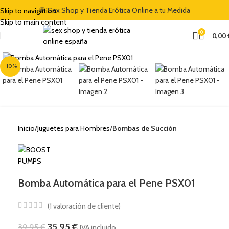
🍭 Sex Shop y Tienda Erótica Online a tu Medida
Skip to navigation
Skip to main content
0
0,00
Clic para ampliar
-10%
Inicio
Juguetes para Hombres
Bombas de Succión
Bomba Automática para el Pene PSX01
(
1
valoración de cliente)
35,95
€
39,95
€
IVA incluido