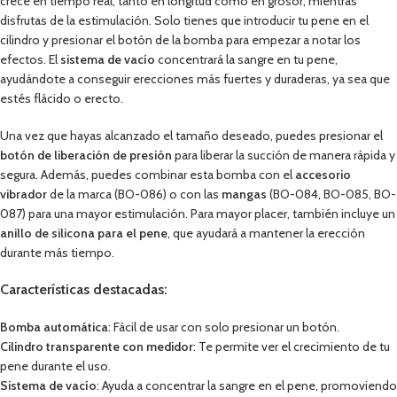
crece en tiempo real, tanto en longitud como en grosor, mientras
disfrutas de la estimulación. Solo tienes que introducir tu pene en el
cilindro y presionar el botón de la bomba para empezar a notar los
efectos. El
sistema de vacío
concentrará la sangre en tu pene,
ayudándote a conseguir erecciones más fuertes y duraderas, ya sea que
estés flácido o erecto.
Una vez que hayas alcanzado el tamaño deseado, puedes presionar el
botón de liberación de presión
para liberar la succión de manera rápida y
segura. Además, puedes combinar esta bomba con el
accesorio
vibrador
de la marca (BO-086) o con las
mangas
(BO-084, BO-085, BO-
087) para una mayor estimulación. Para mayor placer, también incluye un
anillo de silicona para el pene
, que ayudará a mantener la erección
durante más tiempo.
Características destacadas:
Bomba automática
: Fácil de usar con solo presionar un botón.
Cilindro transparente con medidor
: Te permite ver el crecimiento de tu
pene durante el uso.
Sistema de vacío
: Ayuda a concentrar la sangre en el pene, promoviendo