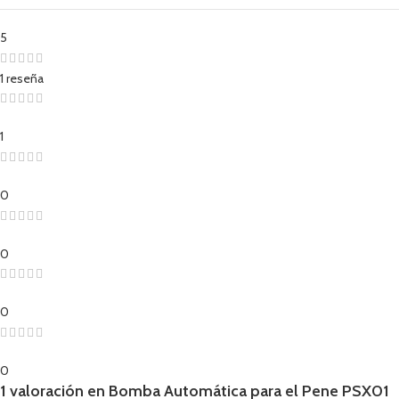
5
1 reseña
1
0
0
0
0
1 valoración en
Bomba Automática para el Pene PSX01