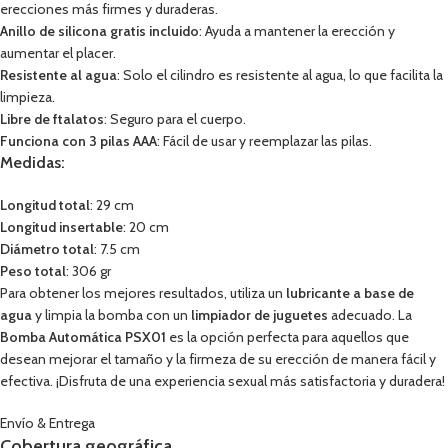
erecciones más firmes y duraderas.
Anillo de silicona gratis incluido
: Ayuda a mantener la erección y
aumentar el placer.
Resistente al agua
: Solo el cilindro es resistente al agua, lo que facilita la
limpieza.
Libre de ftalatos
: Seguro para el cuerpo.
Funciona con 3 pilas AAA
: Fácil de usar y reemplazar las pilas.
Medidas:
Longitud total
: 29 cm
Longitud insertable
: 20 cm
Diámetro total
: 7.5 cm
Peso total
: 306 gr
Para obtener los mejores resultados, utiliza un
lubricante a base de
agua
y limpia la bomba con un
limpiador de juguetes
adecuado. La
Bomba Automática PSX01
es la opción perfecta para aquellos que
desean mejorar el tamaño y la firmeza de su erección de manera fácil y
efectiva. ¡Disfruta de una experiencia sexual más satisfactoria y duradera!
Envío & Entrega
Cobertura geográfica