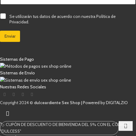
r
r
e
e
C
Se utilizarán tus datos de acuerdo con nuestra Política de
l
o
a
e
Privacidad.
e
s
c
l
i
t
e
Enviar
l
r
c
l
ó
t
a
n
r
s
i
ó
d
c
Sistemas de Pago
n
e
o
i
v
v
c
e
Sistemas de Envío
e
o
r
r
*
i
i
Nuestras Redes Sociales
f
f
i
i
c
c
Copyright 2024 ©
dulceardiente Sex Shop |
Powered by DIGITALZIO
a
a
c
c
i
i
ó
ó
n
🏷️ CUPÓN DE DESCUENTO DE BIENVENIDA DEL 5% CON EL CÓDIGO
n
*
C
"DULCES5"
o