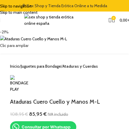
🍭 Sex Shop y Tienda Erótica Online a tu Medida
Skip to navigation
Skip to main content
0
0,00
-21%
Clic para ampliar
Inicio
Juguetes para Bondage
Ataduras y Cuerdas
Ataduras Cuero Cuello y Manos M-L
85,95
€
108,95
€
IVA incluido
Consultar por Whatsapp