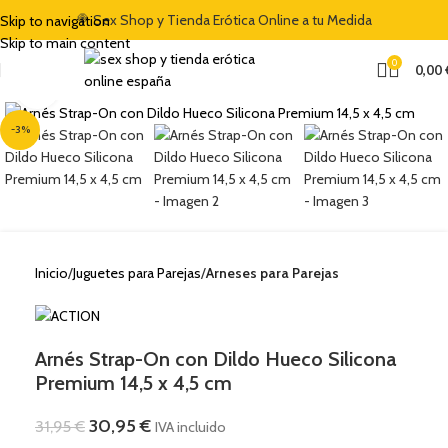
🍭 Sex Shop y Tienda Erótica Online a tu Medida
Skip to navigation
Skip to main content
0
0,00
Clic para ampliar
-3%
Inicio
Juguetes para Parejas
Arneses para Parejas
Arnés Strap-On con Dildo Hueco Silicona
Premium 14,5 x 4,5 cm
30,95
€
31,95
€
IVA incluido