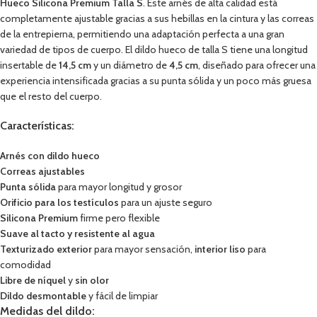
Hueco Silicona Premium Talla S
. Este arnés de alta calidad está
completamente ajustable gracias a sus hebillas en la cintura y las correas
de la entrepierna, permitiendo una adaptación perfecta a una gran
variedad de tipos de cuerpo. El dildo hueco de talla S tiene una longitud
insertable de
14,5 cm
y un diámetro de
4,5 cm
, diseñado para ofrecer una
experiencia intensificada gracias a su punta sólida y un poco más gruesa
que el resto del cuerpo.
Características:
Arnés con dildo hueco
Correas ajustables
Punta sólida
para mayor longitud y grosor
Orificio para los testículos
para un ajuste seguro
Silicona Premium
firme pero flexible
Suave al tacto y resistente al agua
Texturizado exterior
para mayor sensación,
interior liso
para
comodidad
Libre de níquel
y
sin olor
Dildo desmontable
y fácil de limpiar
Medidas del dildo: