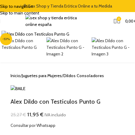
🍭 Sex Shop y Tienda Erótica Online a tu Medida
Skip to navigation
Skip to main content
0
0,00
Clic para ampliar
-53%
Inicio
Juguetes para Mujeres
Dildos Consoladores
Alex Dildo con Testículos Punto G
11,95
€
25,27
€
IVA incluido
Consultar por Whatsapp