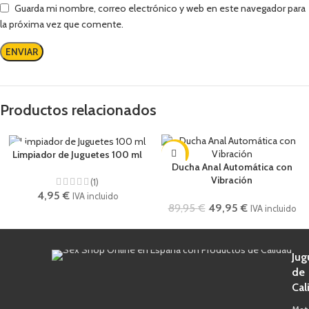
Guarda mi nombre, correo electrónico y web en este navegador para
la próxima vez que comente.
Productos relacionados
-44%
Limpiador de Juguetes 100 ml
Ducha Anal Automática con
Vibración
(1)
4,95
€
IVA incluido
89,95
€
49,95
€
IVA incluido
Jug
de
Cal