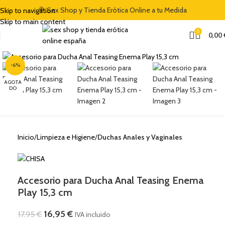
PÓN DE DESCUENTO DE BIENVENIDA DEL 5% CON EL CÓDIGO "DULCES5
🍭 Sex Shop y Tienda Erótica Online a tu Medida
Skip to navigation
Skip to main content
0
0,00
Clic para ampliar
-6%
AGOTA
DO
Inicio
Limpieza e Higiene
Duchas Anales y Vaginales
Accesorio para Ducha Anal Teasing Enema
Play 15,3 cm
16,95
€
17,95
€
IVA incluido