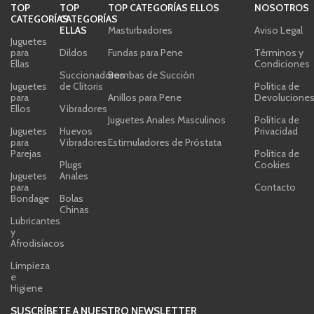
TOP
TOP
TOP CATEGORÍAS ELLOS
NOSOTROS
CATEGORÍAS
CATEGORÍAS
ELLAS
Masturbadores
Aviso Legal
Juguetes
para
Dildos
Fundas para Pene
Términos y
Ellas
Condiciones
Succionadores
Bombas de Succión
Juguetes
de Clítoris
Política de
para
Anillos para Pene
Devolucione
Ellos
Vibradores
Juguetes Anales Masculinos
Política de
Juguetes
Huevos
Privacidad
para
Vibradores
Estimuladores de Próstata
Parejas
Política de
Plugs
Cookies
Juguetes
Anales
para
Contacto
Bondage
Bolas
Chinas
Lubricantes
y
Afrodisíacos
Limpieza
e
Higiene
SUSCRÍBETE A NUESTRO NEWSLETTER