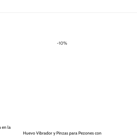
-10%
 en la
Cuerda B
Huevo Vibrador y Pinzas para Pezones con