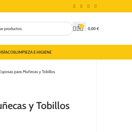
🏷️ CUPÓN DE DESCUENTO DE BIENVENIDA DEL 5% CON EL CÓDIG
0
0,00
€
ISÍACOS
LIMPIEZA E HIGIENE
Esposas para Muñecas y Tobillos
ñecas y Tobillos