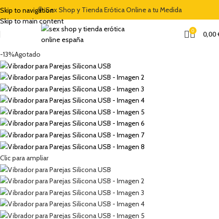
ENVENIDA DEL 5% CON EL CÓDIGO "DULCES5"
🍭 Sex Shop y Tienda Erótica Online a tu Medida
🏷️ CUPÓN DE DESCUENT
Skip to navigation
Skip to main content
0
0,00
-13%
Agotado
Clic para ampliar