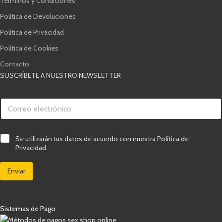
Términos y Condiciones
Política de Devoluciones
Política de Privacidad
Política de Cookies
Contacto
SUSCRÍBETE A NUESTRO NEWSLETTER
C
o
r
r
v
e
C
Se utilizarán tus datos de acuerdo con nuestra Política de
e
o
a
r
Privacidad.
e
s
i
l
i
f
e
Enviar
l
i
c
l
c
t
a
a
r
s
c
ó
d
i
Sistemas de Pago
n
e
ó
i
v