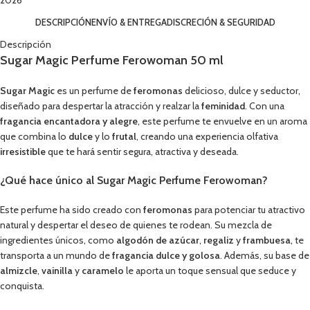
2026
DESCRIPCIÓN
ENVÍO & ENTREGA
DISCRECIÓN & SEGURIDAD
Descripción
Sugar Magic Perfume Ferowoman 50 ml
Sugar Magic
es un perfume de
feromonas
delicioso, dulce y seductor,
diseñado para despertar la atracción y realzar la
feminidad
. Con una
fragancia encantadora y alegre
, este perfume te envuelve en un aroma
que combina lo
dulce
y lo
frutal
, creando una experiencia olfativa
irresistible
que te hará sentir segura, atractiva y deseada.
¿Qué hace único al Sugar Magic Perfume Ferowoman?
Este perfume ha sido creado con
feromonas
para potenciar tu atractivo
natural y despertar el deseo de quienes te rodean. Su mezcla de
ingredientes únicos, como
algodón de azúcar
,
regaliz
y
frambuesa
, te
transporta a un mundo de
fragancia dulce y golosa
. Además, su base de
almizcle
,
vainilla
y
caramelo
le aporta un toque sensual que seduce y
conquista.