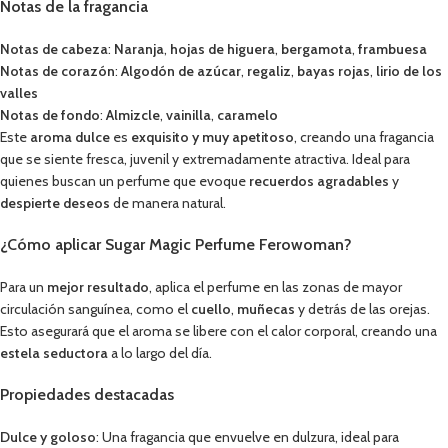
Notas de la fragancia
Notas de cabeza
:
Naranja
,
hojas de higuera
,
bergamota
,
frambuesa
Notas de corazón
:
Algodón de azúcar
,
regaliz
,
bayas rojas
,
lirio de los
valles
Notas de fondo
:
Almizcle
,
vainilla
,
caramelo
Este
aroma dulce
es
exquisito y muy apetitoso
, creando una fragancia
que se siente fresca, juvenil y extremadamente atractiva. Ideal para
quienes buscan un perfume que evoque
recuerdos agradables
y
despierte deseos
de manera natural.
¿Cómo aplicar Sugar Magic Perfume Ferowoman?
Para un
mejor resultado
, aplica el perfume en las zonas de mayor
circulación sanguínea, como el
cuello
,
muñecas
y detrás de las orejas.
Esto asegurará que el aroma se libere con el calor corporal, creando una
estela seductora
a lo largo del día.
Propiedades destacadas
Dulce y goloso
: Una fragancia que envuelve en dulzura, ideal para