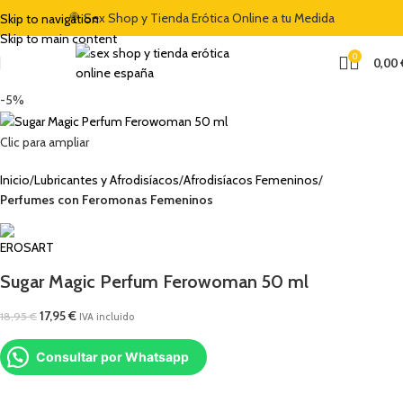
NVENIDA DEL 5% CON EL CÓDIGO "DULCES5"
🍭 Sex Shop y Tienda Erótica Online a tu Medida
🏷️ CUPÓN DE DESCUENTO 
Skip to navigation
Skip to main content
0
0,00
-5%
Clic para ampliar
Inicio
Lubricantes y Afrodisíacos
Afrodisíacos Femeninos
Perfumes con Feromonas Femeninos
Sugar Magic Perfum Ferowoman 50 ml
17,95
€
18,95
€
IVA incluido
Consultar por Whatsapp