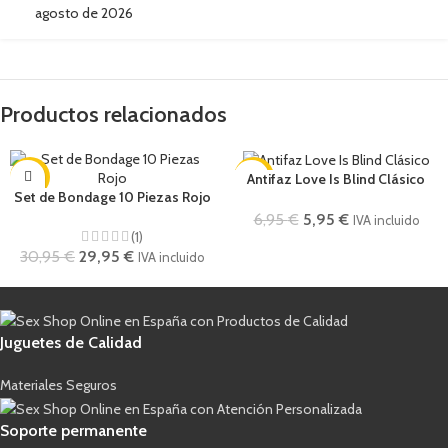
agosto de 2026
Productos relacionados
-3%
-14%
Antifaz Love Is Blind Clásico
Set de Bondage 10 Piezas Rojo
6,95
€
5,95
€
IVA incluido
(1)
30,95
€
29,95
€
IVA incluido
Juguetes de Calidad
Materiales Seguros
Soporte permanente