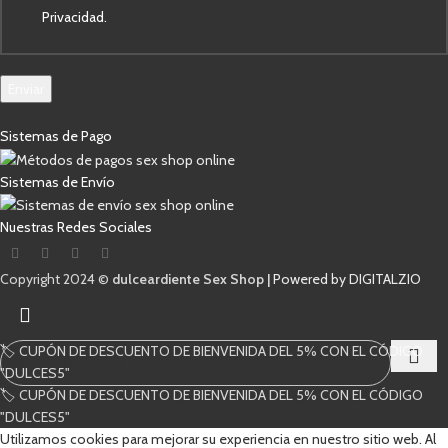
Privacidad.
Enviar
Sistemas de Pago
Sistemas de Envío
Nuestras Redes Sociales
Copyright 2024 ©
dulceardiente Sex Shop |
Powered by DIGITALZIO
🏷️ CUPÓN DE DESCUENTO DE BIENVENIDA DEL 5% CON EL CÓDIGO
"DULCES5"
🏷️ CUPÓN DE DESCUENTO DE BIENVENIDA DEL 5% CON EL CÓDIGO
Comienza a escribir para ver los productos que estás buscando.
"DULCES5"
Utilizamos cookies para mejorar su experiencia en nuestro sitio web. Al