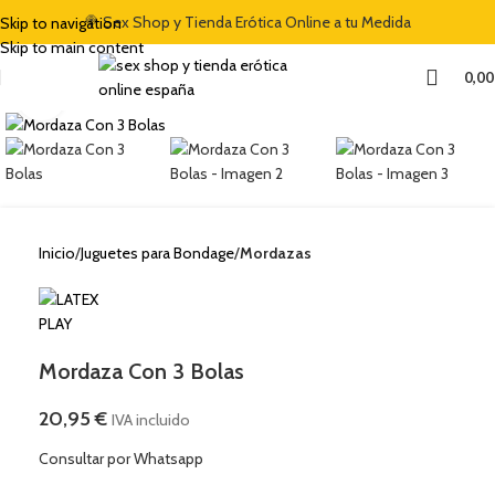
🍭 Sex Shop y Tienda Erótica Online a tu Medida
Skip to navigation
Skip to main content
0,0
Clic para ampliar
Inicio
Juguetes para Bondage
Mordazas
Mordaza Con 3 Bolas
20,95
€
IVA incluido
Consultar por Whatsapp