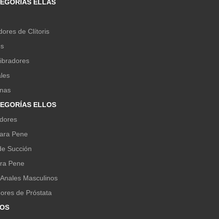
TEGORÍAS ELLAS
ores de Clítoris
es
ibradores
les
inas
TEGORÍAS ELLOS
dores
ara Pene
e Succión
ara Pene
 Anales Masculinos
ores de Próstata
OS