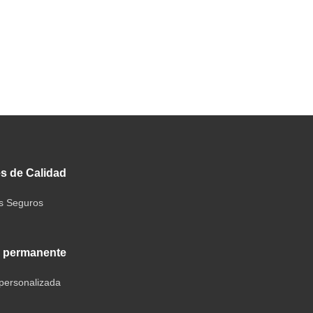
s de Calidad
es Seguros
 permanente
personalizada