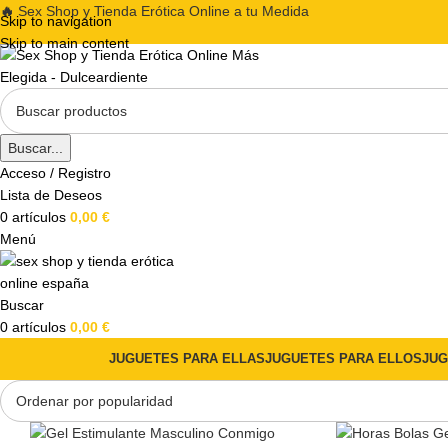
🔥
Sex Shop y Tienda Erótica Online a tu Medida
Skip to navigation
Skip to main content
Buscar...
Acceso / Registro
Lista de Deseos
0
artículos
0,00
€
Menú
Buscar
0
artículos
0,00
€
JUGUETES PARA ELLAS
JUGUETES PARA ELLOS
JUG