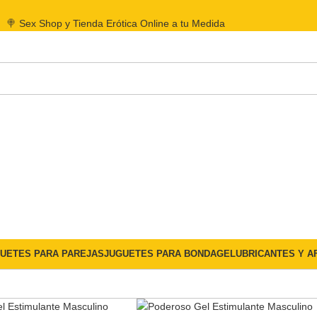
🍭 Sex Shop y Tienda Erótica Online a tu Medida
UETES PARA PAREJAS
JUGUETES PARA BONDAGE
LUBRICANTES Y A