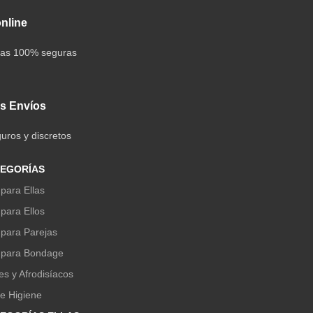
nline
mas 100% seguras
s Envíos
uros y discretos
TEGORÍAS
para Ellas
para Ellos
 para Parejas
 para Bondage
es y Afrodisíacos
e Higiene