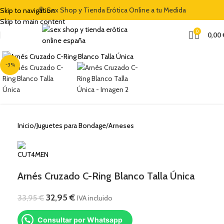
🍭 Sex Shop y Tienda Erótica Online a tu Medida
Skip to navigation
 DE BIENVENIDA DEL 5% CON EL CÓDIGO "DULCES5"
🏷️ CUPÓN DE DESCUENTO DE BIENV
Skip to main content
0
0,00
Clic para ampliar
-3%
Inicio
Juguetes para Bondage
Arneses
Arnés Cruzado C-Ring Blanco Talla Única
32,95
€
33,95
€
IVA incluido
Consultar por Whatsapp